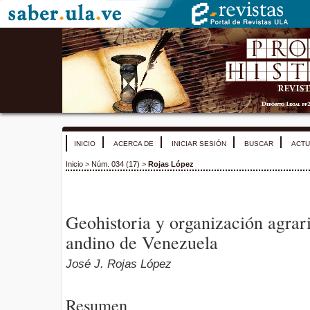
INICIO
ACERCA DE
INICIAR SESIÓN
BUSCAR
ACTU
Inicio
>
Núm. 034 (17)
>
Rojas López
Geohistoria y organización agrari
andino de Venezuela
José J. Rojas López
Resumen