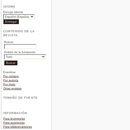
IDIOMA
Escoge idioma
CONTENIDO DE LA
REVISTA
Buscar
Ámbito de la búsqueda
Examinar
Por número
Por autor/a
Por título
Otras revistas
TAMAÑO DE FUENTE
INFORMACIÓN
Para lectores/as
Para autores/as
Para bibliotecarios/as