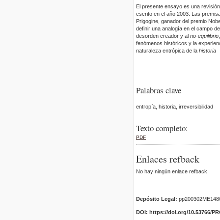
El presente ensayo es una revisión
escrito en el año 2003. Las premisa
Prigogine, ganador del premio Nobel
definir una analogía en el campo de
desorden creador y al
no-equilibrio
fenómenos históricos y la experien
naturaleza entrópica de la
historia
Palabras clave
entropía, historia, irreversibilidad
Texto completo:
PDF
Enlaces refback
No hay ningún enlace refback.
Depósito Legal:
pp200302ME148
DOI: https://doi.org/10.53766/P