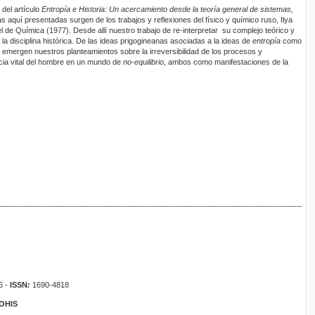
 del artículo
Entropía e Historia: Un acercamiento desde la teoría general de sistemas,
s aquí presentadas surgen de los trabajos y reflexiones del físico y químico ruso, Ilya
 de Química (1977). Desde allí nuestro trabajo de re-interpretar su complejo teórico y
 la disciplina histórica. De las ideas prigogineanas asociadas a la ideas de
entropía
como
, emergen nuestros planteamientos sobre la irreversibilidad de los procesos y
cia vital del hombre en un mundo de
no-equilibrio
, ambos como manifestaciones de la
6 -
ISSN
:
1690-4818
ROHIS