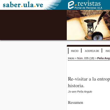
INICIO
ACERCA DE
INI
Inicio
>
Núm. 035 (18)
>
Peña Ang
Re-visitar a la entrop
historia.
Jo-ann Peña Angulo
Resumen