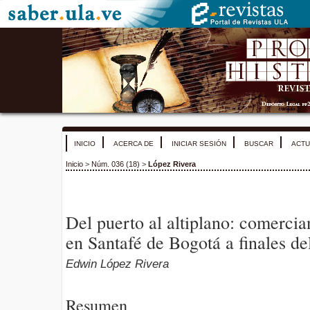
INICIO
ACERCA DE
INICIAR SESIÓN
BUSCAR
ACTU
Inicio
>
Núm. 036 (18)
>
López Rivera
Del puerto al altiplano: comercia
en Santafé de Bogotá a finales de
Edwin López Rivera
Resumen