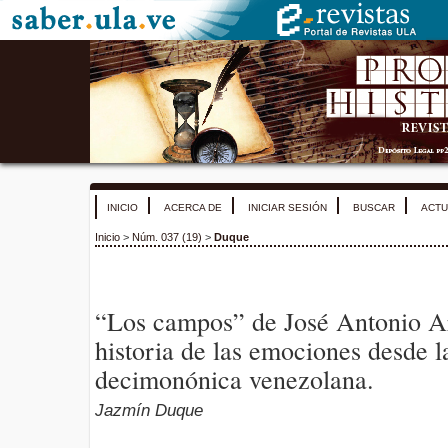
INICIO
ACERCA DE
INICIAR SESIÓN
BUSCAR
ACTU
Inicio
>
Núm. 037 (19)
>
Duque
“Los campos” de José Antonio Ar
historia de las emociones desde l
decimonónica venezolana.
Jazmín Duque