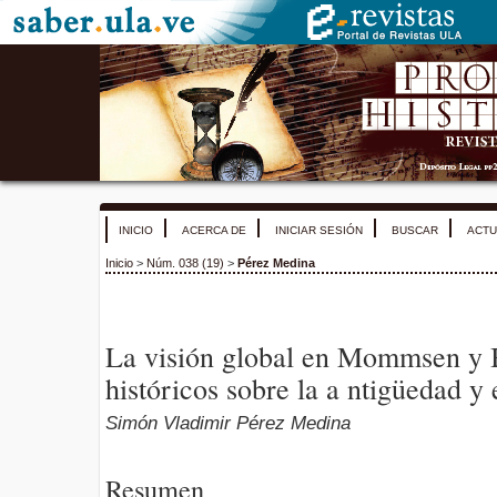
INICIO
ACERCA DE
INICIAR SESIÓN
BUSCAR
ACTU
Inicio
>
Núm. 038 (19)
>
Pérez Medina
La visión global en Mommsen y B
históricos sobre la a ntigüedad y
Simón Vladimir Pérez Medina
Resumen