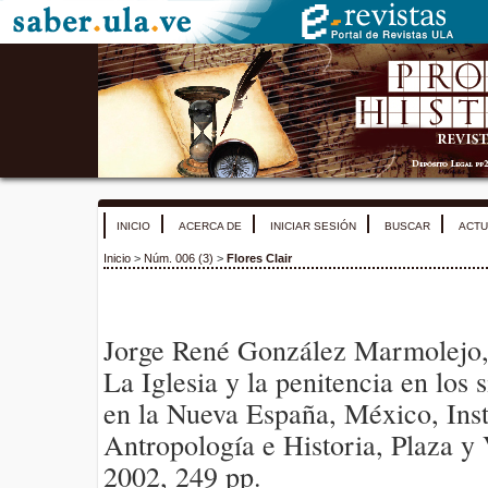
INICIO
ACERCA DE
INICIAR SESIÓN
BUSCAR
ACTU
Inicio
>
Núm. 006 (3)
>
Flores Clair
Jorge René González Marmolejo, 
La Iglesia y la penitencia en los
en la Nueva España, México, Inst
Antropología e Historia, Plaza y 
2002, 249 pp.