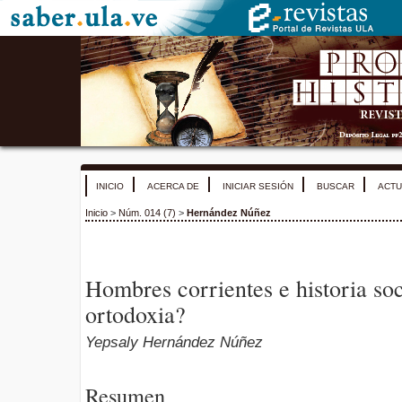
INICIO
ACERCA DE
INICIAR SESIÓN
BUSCAR
ACTU
Inicio
>
Núm. 014 (7)
>
Hernández Núñez
Hombres corrientes e historia so
ortodoxia?
Yepsaly Hernández Núñez
Resumen