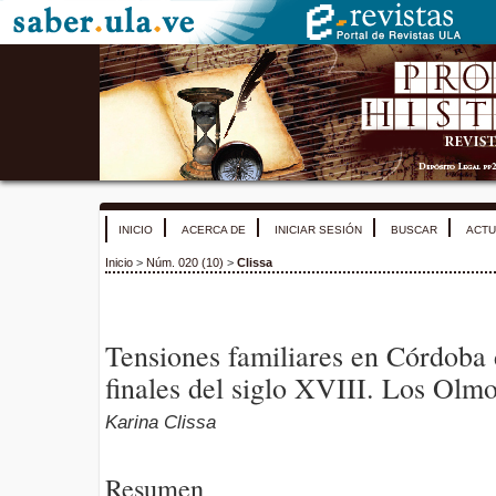
INICIO
ACERCA DE
INICIAR SESIÓN
BUSCAR
ACTU
Inicio
>
Núm. 020 (10)
>
Clissa
Tensiones familiares en Córdoba
finales del siglo XVIII. Los Olm
Karina Clissa
Resumen