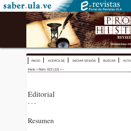
INICIO
ACERCA DE
INICIAR SESIÓN
BUSCAR
ACTU
Inicio
>
Núm. 023 (12)
>
-
Editorial
- - -
Resumen