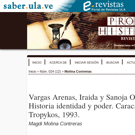
INICIO
ACERCA DE
INICIAR SESIÓN
BUSCAR
ACTU
Inicio
>
Núm. 024 (12)
>
Molina Contreras
Vargas Arenas, Iraida y Sanoja O
Historia identidad y poder. Carac
Tropykos, 1993.
Magdi Molina Contreras