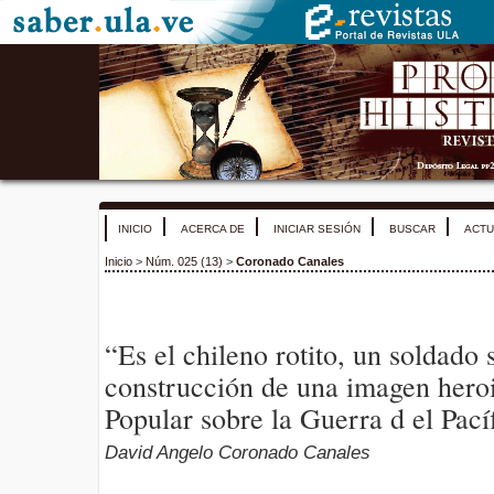
INICIO
ACERCA DE
INICIAR SESIÓN
BUSCAR
ACTU
Inicio
>
Núm. 025 (13)
>
Coronado Canales
“Es el chileno rotito, un soldado
construcción de una imagen heroi
Popular sobre la Guerra d el Pací
David Angelo Coronado Canales