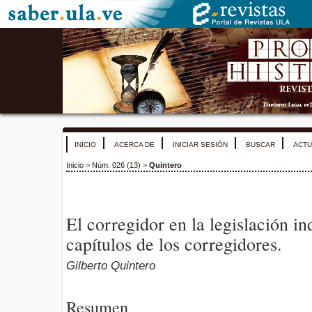
INICIO
ACERCA DE
INICIAR SESIÓN
BUSCAR
ACTU
Inicio
>
Núm. 026 (13)
>
Quintero
El corregidor en la legislación in
capítulos de los corregidores.
Gilberto Quintero
Resumen