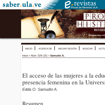
INICIO
ACERCA DE
INICIAR SESIÓN
BUSCAR
ACTU
Inicio
>
Núm. 029 (15)
>
Samudio A.
El acceso de las mujeres a la edu
presencia femenina en la Univer
Edda O. Samudio A.
Resumen