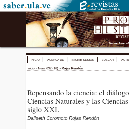
INICIO
ACERCA DE
INICIAR SESIÓN
BUSCAR
ACTU
Inicio
>
Núm. 032 (16)
>
Rojas Rendón
Repensando la ciencia: el diálogo
Ciencias Naturales y las Ciencia
siglo XXI.
Daliseth Coromoto Rojas Rendón