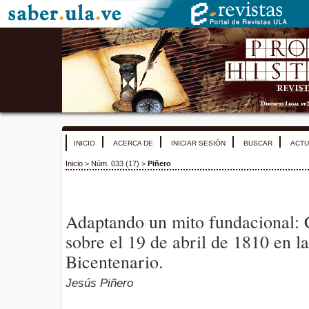
INICIO
ACERCA DE
INICIAR SESIÓN
BUSCAR
ACTU
Inicio
>
Núm. 033 (17)
>
Piñero
Adaptando un mito fundacional: 
sobre el 19 de abril de 1810 en l
Bicentenario.
Jesús Piñero