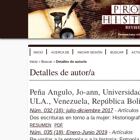
INICIO
ACERCA DE
INICIAR SESIÓN
BUSCAR
ACTU
Inicio
>
Buscar
>
Detalles de autor/a
Detalles de autor/a
Peña Angulo, Jo-ann, Universida
ULA., Venezuela, República Boli
Núm. 032 (16): julio-diciembre 2017
- Artículos
Dos escrituras en torno a la mujer: Historiograf
RESUMEN
PDF
Núm. 035 (18): Enero-Junio 2019
- Artículos
Re-visitar a la entropía y a la historia: Entropía,