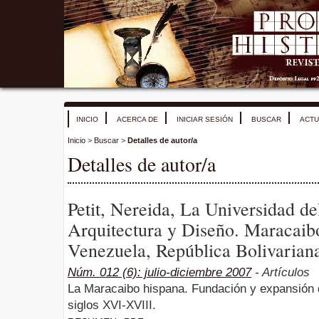
INICIO
ACERCA DE
INICIAR SESIÓN
BUSCAR
ACTU
Inicio
>
Buscar
>
Detalles de autor/a
Detalles de autor/a
Petit, Nereida, La Universidad de
Arquitectura y Diseño. Maracaib
Venezuela, República Bolivarian
Núm. 012 (6): julio-diciembre 2007
- Artículos
La Maracaibo hispana. Fundación y expansión 
siglos XVI-XVIII.