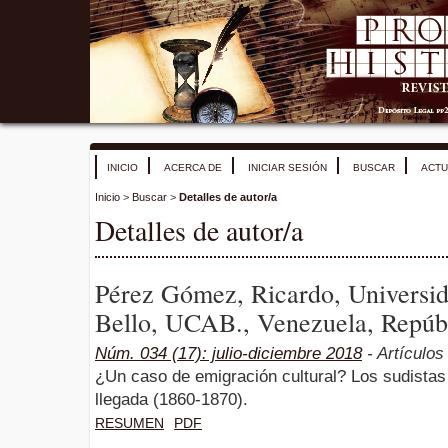
INICIO
ACERCA DE
INICIAR SESIÓN
BUSCAR
ACTU
Inicio
>
Buscar
>
Detalles de autor/a
Detalles de autor/a
Pérez Gómez, Ricardo, Universid
Bello, UCAB., Venezuela, Repúbl
Núm. 034 (17): julio-diciembre 2018
- Artículos
¿Un caso de emigración cultural? Los sudistas 
llegada (1860-1870).
RESUMEN
PDF