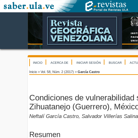
INICIO
ACERCA DE
INICIAR SESIÓN
BUSCAR
ACTU
Inicio
>
Vol. 58, Núm. 2 (2017)
>
García Castro
Condiciones de vulnerabilidad s
Zihuatanejo (Guerrero), México
Neftalí García Castro, Salvador Villerías Salin
Resumen