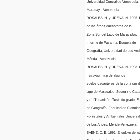
Universidad Central de Venezuela.
Maracay - Venezuela.
ROSALES, H. y UREÑA, N. 1995. D
de las áreas cacaoteras de la
Zona Sur del Lago de Maracaibo.
Informe de Pasantía. Escuela de
Geografía, Universidad de Los And
Mérida - Venezuela.
ROSALES, H. y UREÑA, N. 1998. C
físico-química de algunos
suelos cacaoteros de la zona sur d
lago de Maracaibo. Sector río Cap
y río Tucanizón. Tesis de grado. E
de Geografía. Facultad de Ciencia
Forestales y Ambientales Universi
de Los Andes. Mérida-Venezuela.
SAENZ, C. B. 1991. El cultivo del c