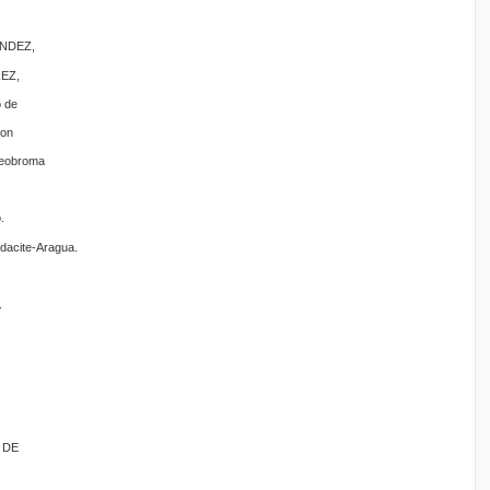
ÁNDEZ,
REZ,
o de
con
Theobroma
.
dacite-Aragua.
.
 DE