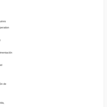
utres
peration
t
limentación
el
ón de
ida,