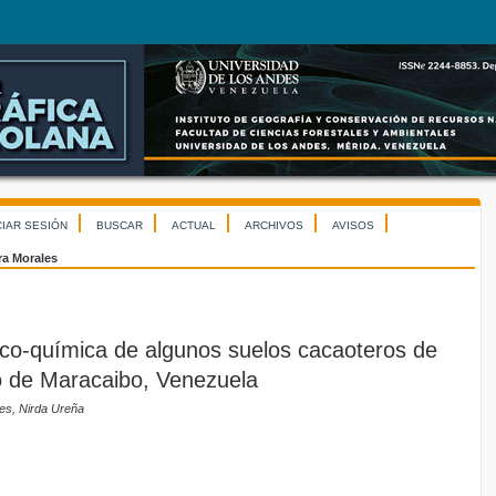
CIAR SESIÓN
BUSCAR
ACTUAL
ARCHIVOS
AVISOS
ra Morales
sico-química de algunos suelos cacaoteros de
go de Maracaibo, Venezuela
les, Nirda Ureña