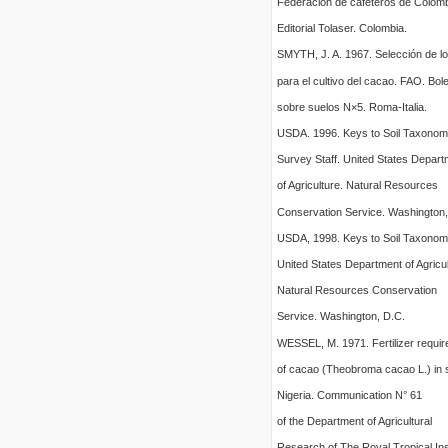
Federación de cafeteros de Colomb
Editorial Tolaser. Colombia.
SMYTH, J. A. 1967. Selección de l
para el cultivo del cacao. FAO. Bole
sobre suelos N×5. Roma-Italia.
USDA. 1996. Keys to Soil Taxonomy
Survey Staff. United States Depart
of Agriculture. Natural Resources
Conservation Service. Washington,
USDA, 1998. Keys to Soil Taxonom
United States Department of Agricul
Natural Resources Conservation
Service. Washington, D.C.
WESSEL, M. 1971. Fertilizer requi
of cacao (Theobroma cacao L.) in
Nigeria. Communication N° 61
of the Department of Agricultural
Research of The Royal Tropical Inst