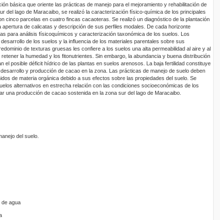
ción básica que oriente las prácticas de manejo para el mejoramiento y rehabilitación de
r del lago de Maracaibo, se realizó la caracterización físico-química de los principales
n cinco parcelas en cuatro fincas cacaoteras. Se realizó un diagnóstico de la plantación
la apertura de calicatas y descripción de sus perfiles modales. De cada horizonte
s para análisis físicoquímicos y caracterización taxonómica de los suelos. Los
 desarrollo de los suelos y la influencia de los materiales parentales sobre sus
redominio de texturas gruesas les confiere a los suelos una alta permeabilidad al aire y al
retener la humedad y los fitonutrientes. Sin embargo, la abundancia y buena distribución
tan el posible déficit hídrico de las plantas en suelos arenosos. La baja fertilidad constituye
el desarrollo y producción de cacao en la zona. Las prácticas de manejo de suelo deben
nidos de materia orgánica debido a sus efectos sobre las propiedades del suelo. Se
elos alternativos en estrecha relación con las condiciones socioeconómicas de los
r una producción de cacao sostenida en la zona sur del lago de Maracaibo.
 manejo del suelo.
s de agua
a