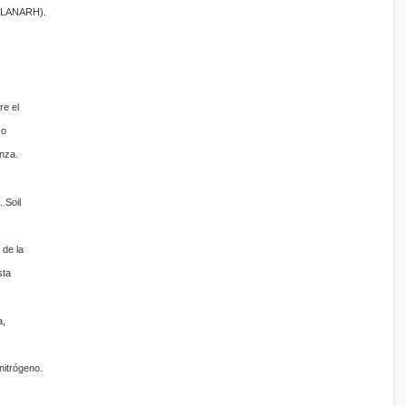
LANARH).
e el
co
nza.
 Soil
 de la
sta
a,
nitrógeno.