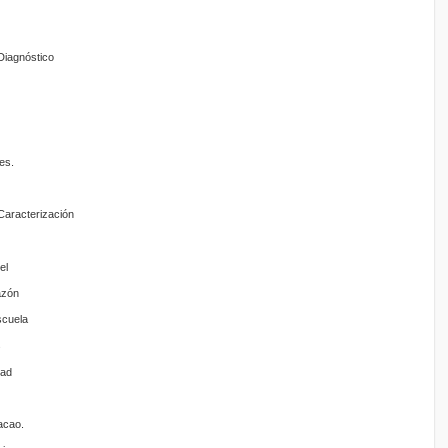
iagnóstico
es.
aracterización
el
azón
scuela
s
dad
acao.