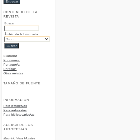
CONTENIDO DE LA
REVISTA
Buscar
Ámbito de la búsqueda
Examinar
Por número
Por autor/a
Por título
Otras revistas
TAMAÑO DE FUENTE
INFORMACIÓN
Para lectores/as
Para autores/as
Para bibliotecarios/as
ACERCA DE LOS
AUTORES/AS
Mauricio Vera Morales