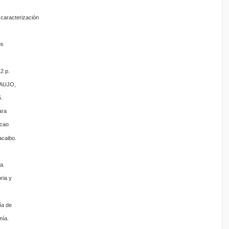
 caracterización
os
2 p.
RAUJO,
.
ara
acao
acaibo.
a.
ria y
ía de
mía.