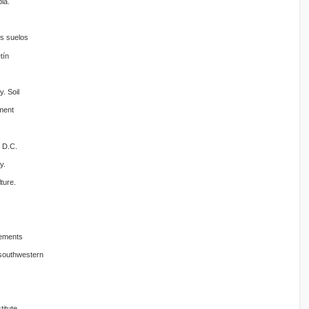
ia.
os suelos
tín
. Soil
ment
 D.C.
y.
ture.
rements
 southwestern
itute.