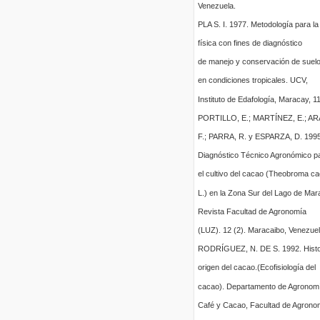
Venezuela.
PLA S. I. 1977. Metodología para la
física con fines de diagnóstico
de manejo y conservación de suel
en condiciones tropicales. UCV,
Instituto de Edafología, Maracay, 11
PORTILLO, E.; MARTÍNEZ, E.; A
F.; PARRA, R. y ESPARZA, D. 1995
Diagnóstico Técnico Agronómico p
el cultivo del cacao (Theobroma c
L.) en la Zona Sur del Lago de Mar
Revista Facultad de Agronomía
(LUZ). 12 (2). Maracaibo, Venezuel
RODRÍGUEZ, N. DE S. 1992. Histo
origen del cacao.(Ecofisiología del
cacao). Departamento de Agronom
Café y Cacao, Facultad de Agrono