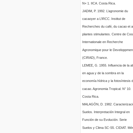
N× 1. IICA. Costa Rica.
JADIM, P. 1992. L’agronomie du
cacaoyer a L’IRCC. Institut de
Recherches du café, du cacao et a
plantes stimulantes. Centre de Coo
Internationale en Recherche
Agronomique pour le Developpmen
(CIRAD), France.
LEMEE, G. 1955. Influencia de la a
en agua y de la sombra en la
economía hídrica y la fotosíntesis d
cacao. Agronomia Tropical. N° 10.
Costa Rica.
MALAGÓN, D. 1982. Caracterizaci
Suelos. Interpretación Integral en
Función de su Evolución. Serie
Suelos y Clima SC-S5. CIDIAT. Mér