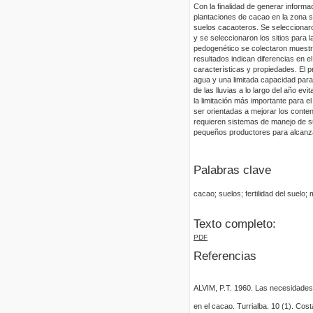
Con la finalidad de generar informa
plantaciones de cacao en la zona su
suelos cacaoteros. Se seleccionaro
y se seleccionaron los sitios para 
pedogenético se colectaron muestra
resultados indican diferencias en el
características y propiedades. El p
agua y una limitada capacidad para 
de las lluvias a lo largo del año evi
la limitación más importante para 
ser orientadas a mejorar los conte
requieren sistemas de manejo de su
pequeños productores para alcanza
Palabras clave
cacao; suelos; fertilidad del suelo;
Texto completo:
PDF
Referencias
ALVIM, P.T. 1960. Las necesidade
en el cacao. Turrialba. 10 (1). Cost