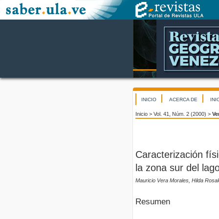
INICIO
ACERCA DE
INI
Inicio
>
Vol. 41, Núm. 2 (2000)
>
Ve
Caracterización fí
la zona sur del la
Mauricio Vera Morales, Hilda Rosa
Resumen