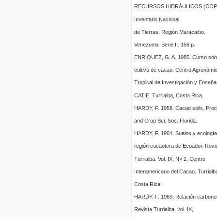
RECURSOS HIDRÁULICOS (COP
Inventario Nacional
de Tierras. Región Maracaibo.
Venezuela. Serie II. 156 p.
ENRIQUEZ, G. A. 1985. Curso sobr
cultivo de cacao. Centro Agronómi
Tropical de Investigación y Enseña
CATIE. Turrialba, Costa Rica.
HARDY, F. 1958. Cacao soils. Proc.
and Crop Sci. Soc. Florida.
HARDY, F. 1964. Suelos y ecología
región cacaotera de Ecuador. Revi
Turrialba. Vol. IX, N× 2. Centro
Interamericano del Cacao. Turrialb
Costa Rica.
HARDY, F. 1969. Relación carbono
Revista Turrialba, vol. IX,