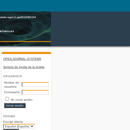
OPEN JOURNAL SYSTEMS
Servicio de ayuda de la revista
USUARIO/A
Nombre de
usuario/a
Contraseña
No cerrar sesión
IDIOMA
Escoge idioma