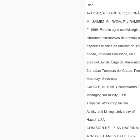
Rica.
AZÓCAR, A.; GARCIA, C.; HERN
M.; JAIMEZ, R.; RADA, F. y RAMI
F. 1999. Estudio agro-ecofisiológic
diferentes alternativas de sombra 
especies frutales en cultivos de 
cacao, variedad Porcelana, en el
área del Sur del Lago de Maracaibo
Jornadas Técnicas del Cacao. Fun
Maracay, Venezuela.
CAUDLE, N. 1988. Groundworks 1
Managing soil acidity. First
Tropsoils Workshop on Soil
Acidity and Liming. University of
Hawai. USA.
COMISIÓN DEL PLAN NACIONAL
APROVECHAMIENTO DE LOS