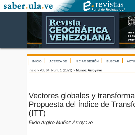
INICIO
ACERCA DE
INICIAR SESIÓN
BUSCAR
ACTU
Inicio
>
Vol. 64, Núm. 1 (2023)
>
Muñoz Arroyave
Vectores globales y transformac
Propuesta del Índice de Transfo
(ITT)
Elkin Argiro Muñoz Arroyave