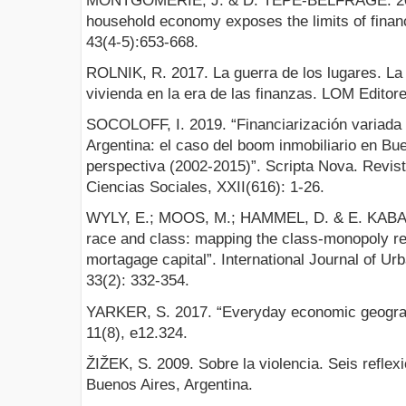
MONTGOMERIE, J. & D. TEPE-BELFRAGE. 2017.
household economy exposes the limits of financi
43(4-5):653-668.
ROLNIK, R. 2017. La guerra de los lugares. La c
vivienda en la era de las finanzas. LOM Editore
SOCOLOFF, I. 2019. “Financiarización variada d
Argentina: el caso del boom inmobiliario en Bue
perspectiva (2002-2015)”. Scripta Nova. Revist
Ciencias Sociales, XXII(616): 1-26.
WYLY, E.; MOOS, M.; HAMMEL, D. & E. KABAHI
race and class: mapping the class-monopoly r
mortagage capital”. International Journal of U
33(2): 332-354.
YARKER, S. 2017. “Everyday economic geogr
11(8), e12.324.
ŽIŽEK, S. 2009. Sobre la violencia. Seis reflex
Buenos Aires, Argentina.