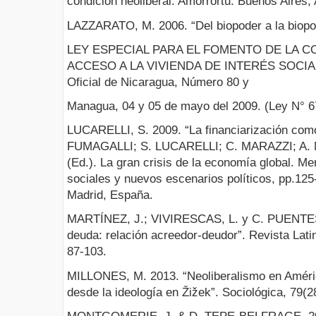
condición neoliberal. Amorrortu. Buenos Aires, 
LAZZARATO, M. 2006. “Del biopoder a la biopolí
LEY ESPECIAL PARA EL FOMENTO DE LA C
ACCESO A LA VIVIENDA DE INTERÉS SOCIAL. 
Oficial de Nicaragua, Número 80 y
Managua, 04 y 05 de mayo del 2009. (Ley N° 6
LUCARELLI, S. 2009. “La financiarización como
FUMAGALLI; S. LUCARELLI; C. MARAZZI; A
(Ed.). La gran crisis de la economía global. Me
sociales y nuevos escenarios políticos, pp.125
Madrid, España.
MARTÍNEZ, J.; VIVIRESCAS, L. y C. PUENTES. 
deuda: relación acreedor-deudor”. Revista Lati
87-103.
MILLONES, M. 2013. “Neoliberalismo en América
desde la ideología en Žižek”. Sociológica, 79(2