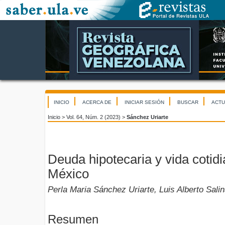
INICIO
ACERCA DE
INICIAR SESIÓN
BUSCAR
ACTU
Inicio
>
Vol. 64, Núm. 2 (2023)
>
Sánchez Uriarte
Deuda hipotecaria y vida cotid
México
Perla Maria Sánchez Uriarte, Luis Alberto Sali
Resumen