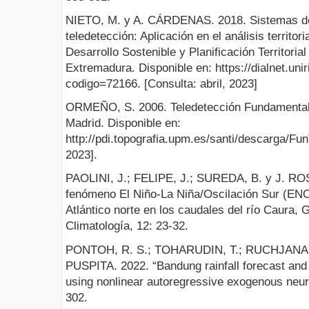
NIETO, M. y A. CÁRDENAS. 2018. Sistemas de 
teledetección: Aplicación en el análisis territor
Desarrollo Sostenible y Planificación Territoria
Extremadura. Disponible en: https://dialnet.uniri
codigo=72166. [Consulta: abril, 2023]
ORMEÑO, S. 2006. Teledetección Fundamental.
Madrid. Disponible en:
http://pdi.topografia.upm.es/santi/descarga/Fun
2023].
PAOLINI, J.; FELIPE, J.; SUREDA, B. y J. ROS
fenómeno El Niño-La Niña/Oscilación Sur (ENO
Atlántico norte en los caudales del río Caura,
Climatología, 12: 23-32.
PONTOH, R. S.; TOHARUDIN, T.; RUCHJANA, B
PUSPITA. 2022. “Bandung rainfall forecast and i
using nonlinear autoregressive exogenous neur
302.