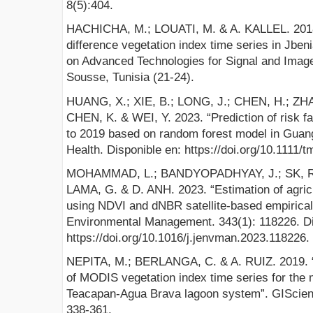
8(5):404.
HACHICHA, M.; LOUATI, M. & A. KALLEL. 2018.
difference vegetation index time series in Jben
on Advanced Technologies for Signal and Image
Sousse, Tunisia (21-24).
HUANG, X.; XIE, B.; LONG, J.; CHEN, H.; ZHA
CHEN, K. & WEI, Y. 2023. “Prediction of risk f
to 2019 based on random forest model in Guan
Health. Disponible en: https://doi.org/10.1111/t
MOHAMMAD, L.; BANDYOPADHYAY, J.; SK, R.
LAMA, G. & D. ANH. 2023. “Estimation of agricu
using NDVI and dNBR satellite-based empirical
Environmental Management. 343(1): 118226. Di
https://doi.org/10.1016/j.jenvman.2023.118226.
NEPITA, M.; BERLANGA, C. & A. RUIZ. 2019. “
of MODIS vegetation index time series for the
Teacapan-Agua Brava lagoon system”. GIScien
338-361.