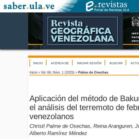
INICIO
ACERCA DE
INICIAR SESIÓN
BUSCAR
ACTU
Inicio
>
Vol. 66, Núm. 1 (2025)
>
Palme de Osechas
Aplicación del método de Bak
el análisis del terremoto de fe
venezolanos
Christl Palme de Osechas, Reina Aranguren, J
Alberto Ramírez Méndez