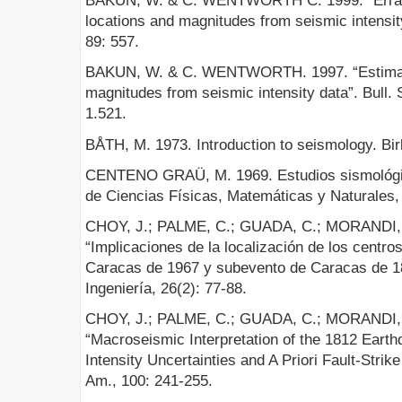
BAKUN, W. & C. WENTWORTH C. 1999. "Erratu
locations and magnitudes from seismic intensit
89: 557.
BAKUN, W. & C. WENTWORTH. 1997. “Estimati
magnitudes from seismic intensity data”. Bull. 
1.521.
BÅTH, M. 1973. Introduction to seismology. Bir
CENTENO GRAÜ, M. 1969. Estudios sismológic
de Ciencias Físicas, Matemáticas y Naturales,
CHOY, J.; PALME, C.; GUADA, C.; MORANDI, 
“Implicaciones de la localización de los centro
Caracas de 1967 y subevento de Caracas de 18
Ingeniería, 26(2): 77-88.
CHOY, J.; PALME, C.; GUADA, C.; MORANDI, 
“Macroseismic Interpretation of the 1812 Eart
Intensity Uncertainties and A Priori Fault-Strik
Am., 100: 241-255.