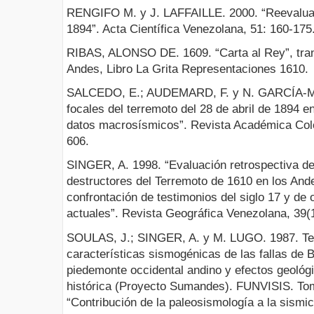
RENGIFO M. y J. LAFFAILLE. 2000. “Reevaluaci
1894”. Acta Científica Venezolana, 51: 160-175
RIBAS, ALONSO DE. 1609. “Carta al Rey”, tran
Andes, Libro La Grita Representaciones 1610.
SALCEDO, E.; AUDEMARD, F. y N. GARCÍA-MI
focales del terremoto del 28 de abril de 1894
datos macrosísmicos”. Revista Académica Col
606.
SINGER, A. 1998. “Evaluación retrospectiva de
destructores del Terremoto de 1610 en los And
confrontación de testimonios del siglo 17 y d
actuales”. Revista Geográfica Venezolana, 39(
SOULAS, J.; SINGER, A. y M. LUGO. 1987. Tec
características sismogénicas de las fallas de
piedemonte occidental andino y efectos geológ
histórica (Proyecto Sumandes). FUNVISIS. To
“Contribución de la paleosismología a la sismic