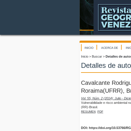
INICIO
ACERCA DE
INI
Inicio
>
Buscar
>
Detalles de auto
Detalles de auto
Cavalcante Rodrigu
Roraima(UFRR), Br
Vol. 55, Núm. 2 (2014): Julio - Dic
Vulnerabilidade e risco ambiental 
(RR)-Brasil.
RESUMEN
PDF
DOI: https://doi.org/10.53766/R