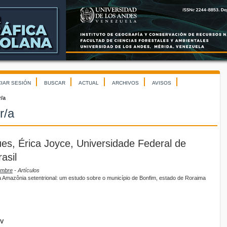
CIAR SESIÓN
BUSCAR
ACTUAL
ARCHIVOS
AVISOS
r/a
r/a
es, Érica Joyce, Universidade Federal de
asil
iembre
- Artículos
na Amazônia setentrional: um estudo sobre o município de Bonfim, estado de Roraima
GV