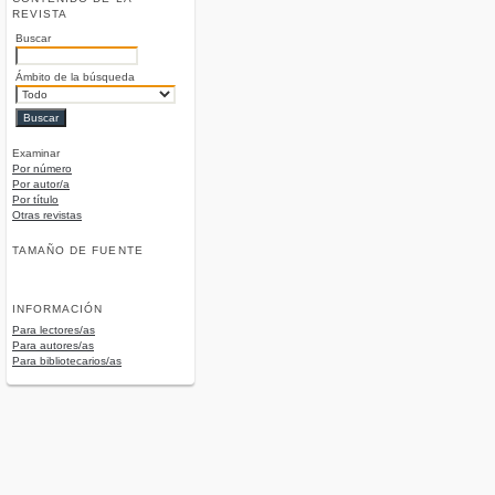
REVISTA
Buscar
Ámbito de la búsqueda
Examinar
Por número
Por autor/a
Por título
Otras revistas
TAMAÑO DE FUENTE
INFORMACIÓN
Para lectores/as
Para autores/as
Para bibliotecarios/as