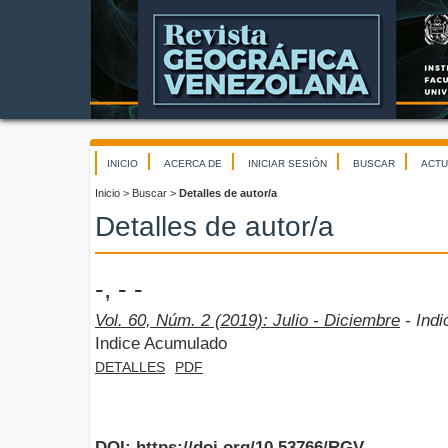
INICIO
ACERCA DE
INICIAR SESIÓN
BUSCAR
ACTU
Inicio
>
Buscar
>
Detalles de autor/a
Detalles de autor/a
-, - -
Vol. 60, Núm. 2 (2019): Julio - Diciembre
- Ind
Indice Acumulado
DETALLES
PDF
DOI: https://doi.org/10.53766/RGV