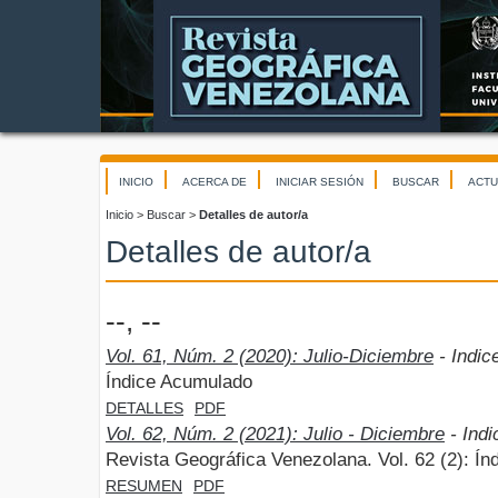
INICIO
ACERCA DE
INICIAR SESIÓN
BUSCAR
ACTU
Inicio
>
Buscar
>
Detalles de autor/a
Detalles de autor/a
--, --
Vol. 61, Núm. 2 (2020): Julio-Diciembre
- Indic
Índice Acumulado
DETALLES
PDF
Vol. 62, Núm. 2 (2021): Julio - Diciembre
- Ind
Revista Geográfica Venezolana. Vol. 62 (2): Í
RESUMEN
PDF