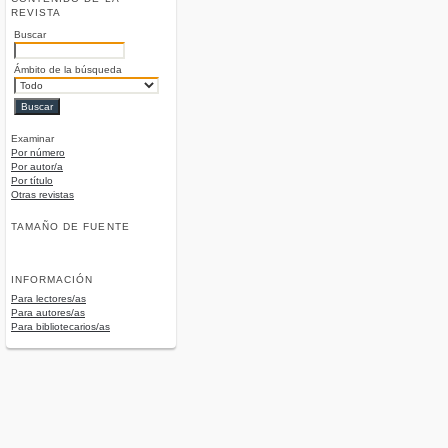
REVISTA
Buscar
Ámbito de la búsqueda
Examinar
Por número
Por autor/a
Por título
Otras revistas
TAMAÑO DE FUENTE
INFORMACIÓN
Para lectores/as
Para autores/as
Para bibliotecarios/as