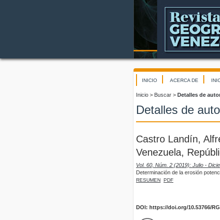
INICIO
ACERCA DE
INI
Inicio
>
Buscar
>
Detalles de auto
Detalles de auto
Castro Landín, Alf
Venezuela, Repúbli
Vol. 60, Núm. 2 (2019): Julio - Dic
Determinación de la erosión poten
RESUMEN
PDF
DOI: https://doi.org/10.53766/R