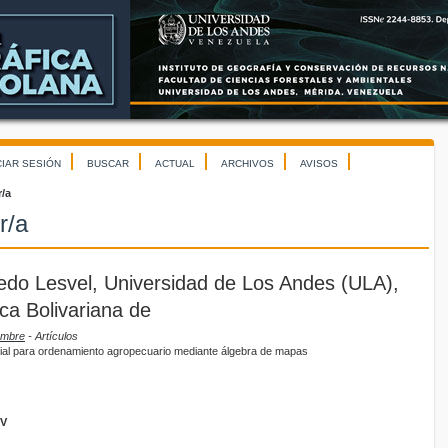
CIAR SESIÓN
BUSCAR
ACTUAL
ARCHIVOS
AVISOS
r/a
r/a
redo Lesvel, Universidad de Los Andes (ULA),
ca Bolivariana de
iembre
- Artículos
cial para ordenamiento agropecuario mediante álgebra de mapas
GV