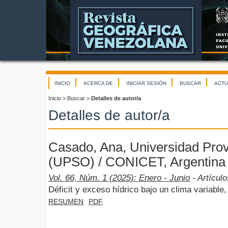
INICIO
ACERCA DE
INICIAR SESIÓN
BUSCAR
ACTU
Inicio
>
Buscar
>
Detalles de autor/a
Detalles de autor/a
Casado, Ana, Universidad Prov
(UPSO) / CONICET, Argentina
Vol. 66, Núm. 1 (2025): Enero - Junio
- Artículo
Déficit y exceso hídrico bajo un clima variabl
RESUMEN
PDF