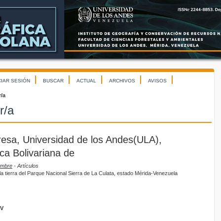
CIAR SESIÓN
BUSCAR
ACTUAL
ARCHIVOS
AVISOS
r/a
r/a
esa, Universidad de los Andes(ULA),
ca Bolivariana de
iembre
- Artículos
la tierra del Parque Nacional Sierra de La Culata, estado Mérida-Venezuela
GV