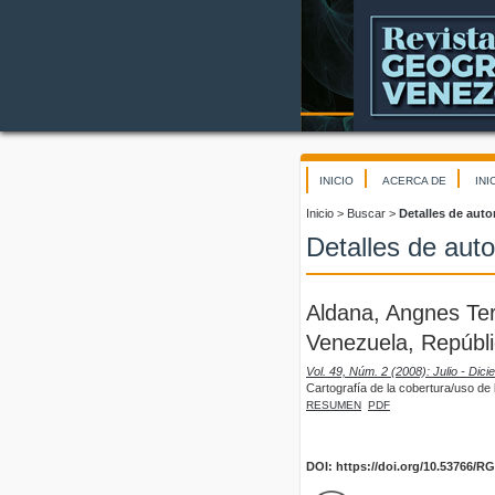
INICIO
ACERCA DE
INI
Inicio
>
Buscar
>
Detalles de auto
Detalles de auto
Aldana, Angnes Ter
Venezuela, Repúbli
Vol. 49, Núm. 2 (2008): Julio - Dic
Cartografía de la cobertura/uso de 
RESUMEN
PDF
DOI: https://doi.org/10.53766/R