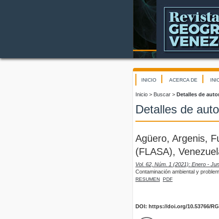
INICIO
ACERCA DE
INI
Inicio
>
Buscar
>
Detalles de auto
Detalles de auto
Agüero, Argenis, F
(FLASA), Venezuela
Vol. 62, Núm. 1 (2021): Enero - Jun
Contaminación ambiental y problem
RESUMEN
PDF
DOI: https://doi.org/10.53766/R