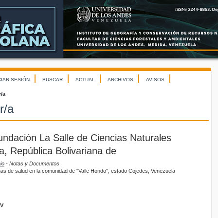
CIAR SESIÓN
BUSCAR
ACTUAL
ARCHIVOS
AVISOS
r/a
r/a
undación La Salle de Ciencias Naturales
, República Bolivariana de
io
- Notas y Documentos
as de salud en la comunidad de "Valle Hondo", estado Cojedes, Venezuela
GV