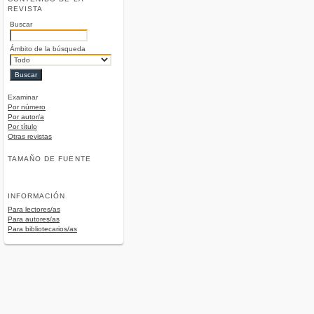
REVISTA
Buscar
Ámbito de la búsqueda
Examinar
Por número
Por autor/a
Por título
Otras revistas
TAMAÑO DE FUENTE
INFORMACIÓN
Para lectores/as
Para autores/as
Para bibliotecarios/as