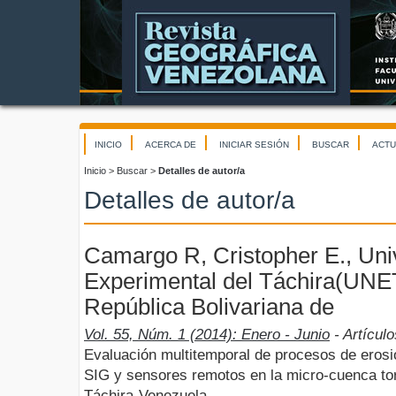
INICIO
ACERCA DE
INICIAR SESIÓN
BUSCAR
ACTU
Inicio
>
Buscar
>
Detalles de autor/a
Detalles de autor/a
Camargo R, Cristopher E., Uni
Experimental del Táchira(UNE
República Bolivariana de
Vol. 55, Núm. 1 (2014): Enero - Junio
- Artículo
Evaluación multitemporal de procesos de erosi
SIG y sensores remotos en la micro-cuenca torr
Táchira-Venezuela.