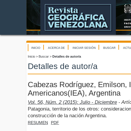
INICIO
ACERCA DE
INICIAR SESIÓN
BUSCAR
ACTU
Inicio
>
Buscar
>
Detalles de autor/a
Detalles de autor/a
Cabezas Rodríguez, Emilson, I
Americanos(IEA), Argentina
Vol. 56, Núm. 2 (2015): Julio - Diciembre
- Artí
Patagonia, territorio de los otros: consideracio
construcción de la nación Argentina.
RESUMEN
PDF