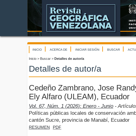
INICIO
ACERCA DE
INICIAR SESIÓN
BUSCAR
ACTU
Inicio
>
Buscar
>
Detalles de autor/a
Detalles de autor/a
Cedeño Zambrano, Jose Randy,
Ely Alfaro (ULEAM), Ecuador
Vol. 67, Núm. 1 (2026): Enero - Junio
- Artículo
Políticas públicas locales de conservación ambi
cantón Sucre, provincia de Manabí, Ecuador
RESUMEN
PDF