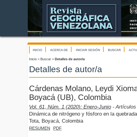
INICIO
ACERCA DE
INICIAR SESIÓN
BUSCAR
ACTU
Inicio
>
Buscar
>
Detalles de autor/a
Detalles de autor/a
Cárdenas Molano, Leydi Xioma
Boyacá (UB), Colombia
Vol. 61, Núm. 1 (2020): Enero-Junio
- Artículos
Dinámica de nitrógeno y fósforo en la quebrada 
Tota, Boyacá, Colombia
RESUMEN
PDF