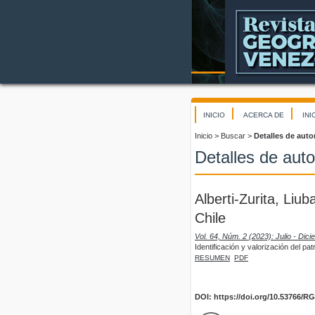
INICIO
ACERCA DE
INI
Inicio
>
Buscar
>
Detalles de auto
Detalles de auto
Alberti-Zurita, Liu
Chile
Vol. 64, Núm. 2 (2023): Julio - Dic
Identificación y valorización del pat
RESUMEN
PDF
DOI: https://doi.org/10.53766/R