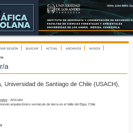
CIAR SESIÓN
BUSCAR
ACTUAL
ARCHIVOS
AVISOS
r/a
r/a
ba, Universidad de Santiago de Chile (USACH),
iembre
- Artículos
rimonio arquitectónico vernáculo de tierra en el Valle del Elqui, Chile
GV