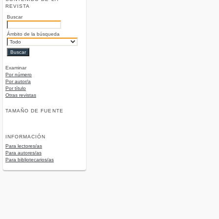
REVISTA
Buscar
Ámbito de la búsqueda
Examinar
Por número
Por autor/a
Por título
Otras revistas
TAMAÑO DE FUENTE
INFORMACIÓN
Para lectores/as
Para autores/as
Para bibliotecarios/as