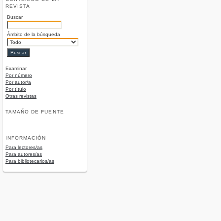
REVISTA
Buscar
Ámbito de la búsqueda
Examinar
Por número
Por autor/a
Por título
Otras revistas
TAMAÑO DE FUENTE
INFORMACIÓN
Para lectores/as
Para autores/as
Para bibliotecarios/as