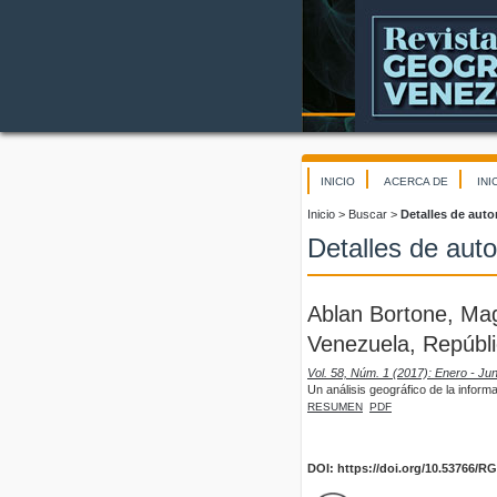
INICIO
ACERCA DE
INI
Inicio
>
Buscar
>
Detalles de auto
Detalles de auto
Ablan Bortone, Mag
Venezuela, Repúbli
Vol. 58, Núm. 1 (2017): Enero - Jun
Un análisis geográfico de la infor
RESUMEN
PDF
DOI: https://doi.org/10.53766/R