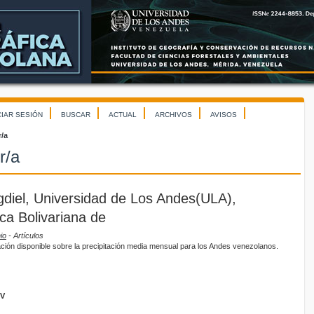
CIAR SESIÓN
BUSCAR
ACTUAL
ARCHIVOS
AVISOS
r/a
r/a
diel, Universidad de Los Andes(ULA),
ca Bolivariana de
io
- Artículos
mación disponible sobre la precipitación media mensual para los Andes venezolanos.
GV