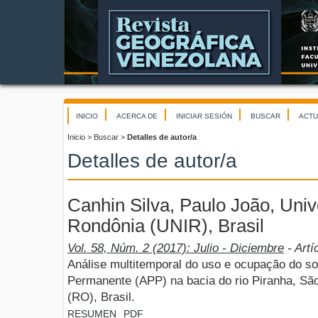
INICIO
ACERCA DE
INICIAR SESIÓN
BUSCAR
ACTU
Inicio
>
Buscar
>
Detalles de autor/a
Detalles de autor/a
Canhin Silva, Paulo João, Uni
Rondônia (UNIR), Brasil
Vol. 58, Núm. 2 (2017): Julio - Diciembre
- Artí
Análise multitemporal do uso e ocupação do s
Permanente (APP) na bacia do rio Piranha, Sã
(RO), Brasil.
RESUMEN
PDF