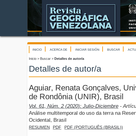
INICIO
ACERCA DE
INICIAR SESIÓN
BUSCAR
ACTU
Inicio
>
Buscar
>
Detalles de autor/a
Detalles de autor/a
Aguiar, Renata Gonçalves, Uni
de Rondônia (UNIR), Brasil
Vol. 61, Núm. 2 (2020): Julio-Diciembre
- Artíc
Análise multitemporal do uso da terra na Rese
Ocidental, Brasil
RESUMEN
PDF
PDF (PORTUGUÊS (BRASIL))