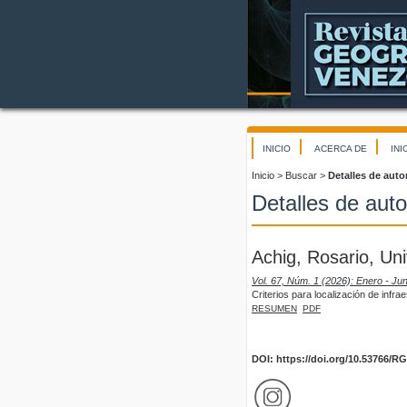
INICIO
ACERCA DE
INI
Inicio
>
Buscar
>
Detalles de auto
Detalles de auto
Achig, Rosario, U
Vol. 67, Núm. 1 (2026): Enero - Jun
Criterios para localización de infr
RESUMEN
PDF
DOI: https://doi.org/10.53766/R