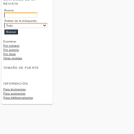
REVISTA
Buscar
Ámbito de la búsqueda
Examinar
Por número
Por autor/a
Por título
Otras revistas
TAMAÑO DE FUENTE
INFORMACIÓN
Para lectores/as
Para autores/as
Para bibliotecarios/as