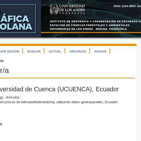
CIAR SESIÓN
BUSCAR
ACTUAL
ARCHIVOS
AVISOS
r/a
r/a
niversidad de Cuenca (UCUENCA), Ecuador
io
- Artículos
aestructuras de telesalud/telemedicina, utilizando datos geoespaciales, Ecuador
GV