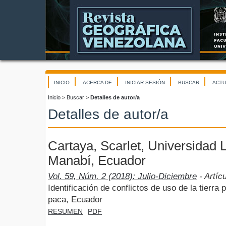
INICIO
ACERCA DE
INICIAR SESIÓN
BUSCAR
ACTU
Inicio
>
Buscar
>
Detalles de autor/a
Detalles de autor/a
Cartaya, Scarlet, Universidad L
Manabí, Ecuador
Vol. 59, Núm. 2 (2018): Julio-Diciembre
- Artíc
Identificación de conflictos de uso de la tierra
paca, Ecuador
RESUMEN
PDF