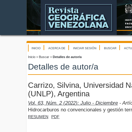
INICIO
ACERCA DE
INICIAR SESIÓN
BUSCAR
ACTU
Inicio
>
Buscar
>
Detalles de autor/a
Detalles de autor/a
Carrizo, Silvina, Universidad N
(UNLP), Argentina
Vol. 63, Núm. 2 (2022): Julio - Diciembre
- Artí
Hidrocarburos no convencionales y gestión terr
RESUMEN
PDF