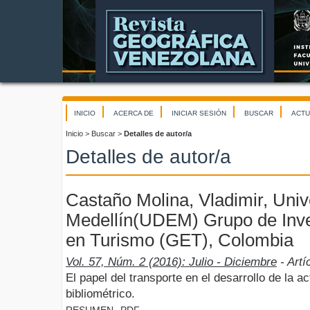
INICIO
ACERCA DE
INICIAR SESIÓN
BUSCAR
ACTU
Inicio
>
Buscar
>
Detalles de autor/a
Detalles de autor/a
Castaño Molina, Vladimir, Univ
Medellín(UDEM) Grupo de Inve
en Turismo (GET), Colombia
Vol. 57, Núm. 2 (2016): Julio - Diciembre
- Artí
El papel del transporte en el desarrollo de la act
bibliométrico.
RESUMEN
PDF