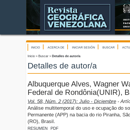
INICIO
ACERCA DE
INICIAR SESIÓN
BUSCAR
ACTU
Inicio
>
Buscar
>
Detalles de autor/a
Detalles de autor/a
Albuquerque Alves, Wagner Wa
Federal de Rondônia(UNIR), Br
Vol. 58, Núm. 2 (2017): Julio - Diciembre
- Artí
Análise multitemporal do uso e ocupação do s
Permanente (APP) na bacia do rio Piranha, Sã
(RO), Brasil.
RESUMEN
PDF