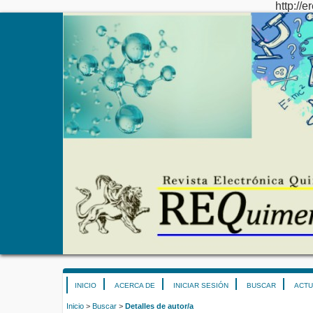
http://e
INICIO
ACERCA DE
INICIAR SESIÓN
BUSCAR
ACTU
Inicio
>
Buscar
>
Detalles de autor/a