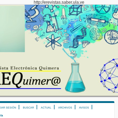
http://erevistas.saber.ula.ve
CIAR SESIÓN
BUSCAR
ACTUAL
ARCHIVOS
AVISOS
r/a