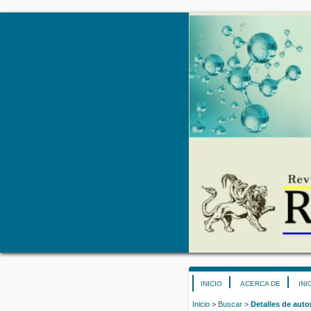
INICIO
ACERCA DE
INI
Inicio
>
Buscar
>
Detalles de auto