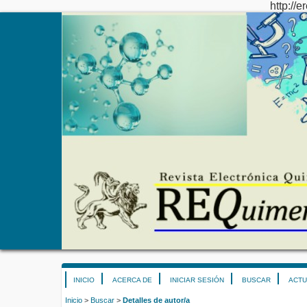
http://e
INICIO
ACERCA DE
INICIAR SESIÓN
BUSCAR
ACTU
Inicio
>
Buscar
>
Detalles de autor/a