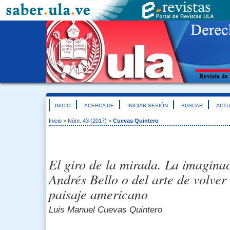
INICIO
ACERCA DE
INICIAR SESIÓN
BUSCAR
ACTU
Inicio
>
Núm. 43 (2017)
>
Cuevas Quintero
El giro de la mirada. La imagina
Andrés Bello o del arte de volver 
paisaje americano
Luis Manuel Cuevas Quintero