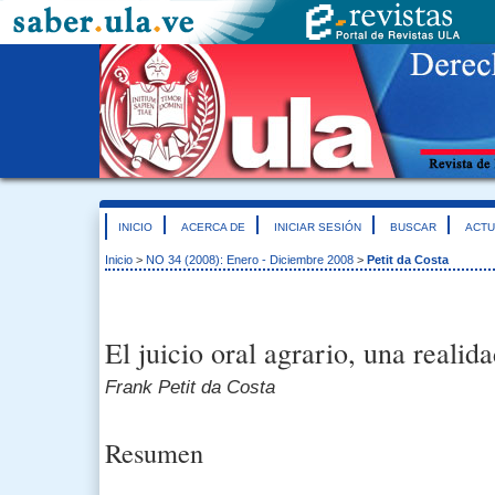
INICIO
ACERCA DE
INICIAR SESIÓN
BUSCAR
ACTU
Inicio
>
NO 34 (2008): Enero - Diciembre 2008
>
Petit da Costa
El juicio oral agrario, una realid
Frank Petit da Costa
Resumen