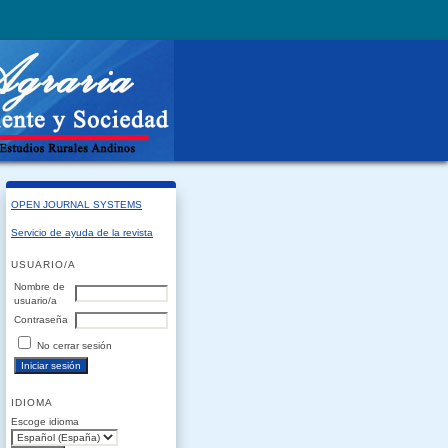
OPEN JOURNAL SYSTEMS
Servicio de ayuda de la revista
USUARIO/A
Nombre de
usuario/a
Contraseña
No cerrar sesión
IDIOMA
Escoge idioma