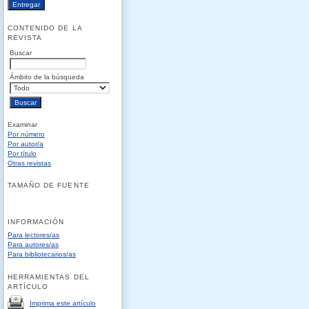
CONTENIDO DE LA
REVISTA
Buscar
Ámbito de la búsqueda
Examinar
Por número
Por autor/a
Por título
Otras revistas
TAMAÑO DE FUENTE
INFORMACIÓN
Para lectores/as
Para autores/as
Para bibliotecarios/as
HERRAMIENTAS DEL
ARTÍCULO
Imprima este artículo