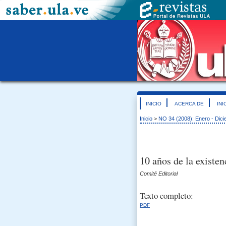
INICIO
ACERCA DE
INI
Inicio
>
NO 34 (2008): Enero - Dic
10 años de la existen
Comité Editorial
Texto completo:
PDF